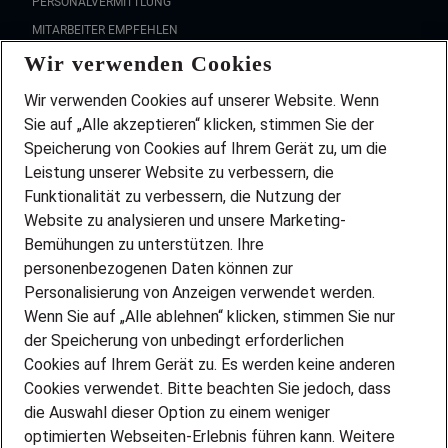
PERSONALVERMITTLUNG
MITARBEITER EMPFEHLEN
Wir verwenden Cookies
FAQ
Wir stellen ein!
Wir verwenden Cookies auf unserer Website. Wenn
DEINE BERUFSGRUPPE
Sie auf „Alle akzeptieren“ klicken, stimmen Sie der
DEINE LEBENSSITUATION
Speicherung von Cookies auf Ihrem Gerät zu, um die
AMAZON JOBS
Leistung unserer Website zu verbessern, die
PARTNERSHIP WITH AIRBUS
Funktionalität zu verbessern, die Nutzung der
Website zu analysieren und unsere Marketing-
INITIATIV BEWERBEN
Über Adecco
Bemühungen zu unterstützen. Ihre
personenbezogenen Daten können zur
ÜBER UNS
Personalisierung von Anzeigen verwendet werden.
STANDORTE
Wenn Sie auf „Alle ablehnen“ klicken, stimmen Sie nur
BLOG
der Speicherung von unbedingt erforderlichen
PRESSE
Cookies auf Ihrem Gerät zu. Es werden keine anderen
NEWSLETTER
Cookies verwendet. Bitte beachten Sie jedoch, dass
KONTAKT
die Auswahl dieser Option zu einem weniger
optimierten Webseiten-Erlebnis führen kann. Weitere