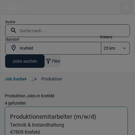
Ope
Suche
Distanz
Standort
Jobs suchen
Filter
Job Suche
...
Produktion
Produktion Jobs in Krefeld
4 gefunden
(Technik & Ins
Produktionsmitarbeiter (m/w/d)
Technik & Instandhaltung
47809
Krefeld