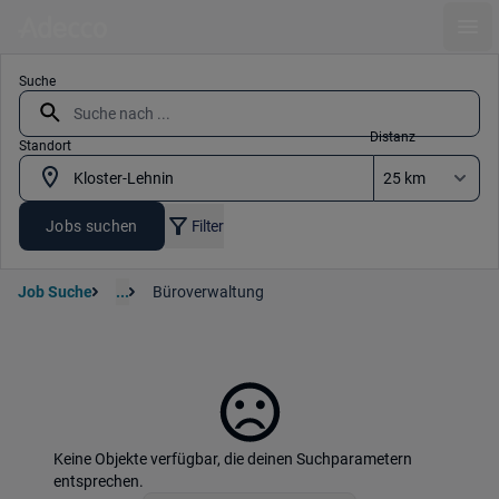
Ope
Suche
Distanz
Standort
Jobs suchen
Filter
Job Suche
...
Büroverwaltung
Keine Objekte verfügbar, die deinen Suchparametern
entsprechen.