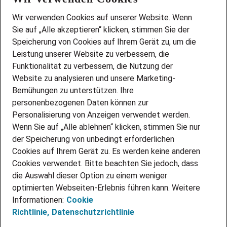
Wir stellen ein!
Wir verwenden Cookies auf unserer Website. Wenn
DEINE BERUFSGRUPPE
Sie auf „Alle akzeptieren“ klicken, stimmen Sie der
DEINE LEBENSSITUATION
Speicherung von Cookies auf Ihrem Gerät zu, um die
AMAZON JOBS
Leistung unserer Website zu verbessern, die
PARTNERSHIP WITH AIRBUS
Funktionalität zu verbessern, die Nutzung der
Website zu analysieren und unsere Marketing-
INITIATIV BEWERBEN
Über Adecco
Bemühungen zu unterstützen. Ihre
personenbezogenen Daten können zur
ÜBER UNS
Personalisierung von Anzeigen verwendet werden.
STANDORTE
Wenn Sie auf „Alle ablehnen“ klicken, stimmen Sie nur
BLOG
der Speicherung von unbedingt erforderlichen
PRESSE
Cookies auf Ihrem Gerät zu. Es werden keine anderen
NEWSLETTER
Cookies verwendet. Bitte beachten Sie jedoch, dass
KONTAKT
die Auswahl dieser Option zu einem weniger
optimierten Webseiten-Erlebnis führen kann. Weitere
@Adecco 2026
Informationen:
Cookie
IMPRESSUM
Richtlinie,
Datenschutzrichtlinie
DATENSCHUTZ
AGB