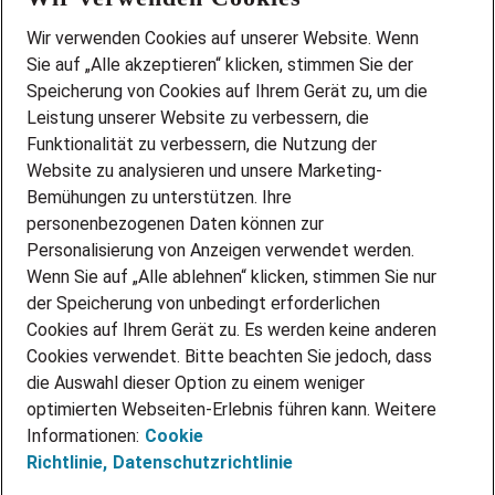
Wir stellen ein!
Wir verwenden Cookies auf unserer Website. Wenn
DEINE BERUFSGRUPPE
Sie auf „Alle akzeptieren“ klicken, stimmen Sie der
DEINE LEBENSSITUATION
Speicherung von Cookies auf Ihrem Gerät zu, um die
AMAZON JOBS
Leistung unserer Website zu verbessern, die
PARTNERSHIP WITH AIRBUS
Funktionalität zu verbessern, die Nutzung der
Website zu analysieren und unsere Marketing-
INITIATIV BEWERBEN
Über Adecco
Bemühungen zu unterstützen. Ihre
personenbezogenen Daten können zur
ÜBER UNS
Personalisierung von Anzeigen verwendet werden.
STANDORTE
Wenn Sie auf „Alle ablehnen“ klicken, stimmen Sie nur
BLOG
der Speicherung von unbedingt erforderlichen
PRESSE
Cookies auf Ihrem Gerät zu. Es werden keine anderen
NEWSLETTER
Cookies verwendet. Bitte beachten Sie jedoch, dass
KONTAKT
die Auswahl dieser Option zu einem weniger
optimierten Webseiten-Erlebnis führen kann. Weitere
@Adecco 2026
Informationen:
Cookie
IMPRESSUM
Richtlinie,
Datenschutzrichtlinie
DATENSCHUTZ
AGB