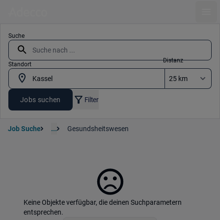
Ope
Suche
Distanz
Standort
Jobs suchen
Filter
Job Suche
...
Gesundsheitswesen
Keine Objekte verfügbar, die deinen Suchparametern
entsprechen.