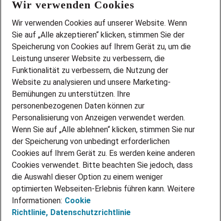
Wir verwenden Cookies
FAQ
Wir stellen ein!
Wir verwenden Cookies auf unserer Website. Wenn
DEINE BERUFSGRUPPE
Sie auf „Alle akzeptieren“ klicken, stimmen Sie der
DEINE LEBENSSITUATION
Speicherung von Cookies auf Ihrem Gerät zu, um die
AMAZON JOBS
Leistung unserer Website zu verbessern, die
PARTNERSHIP WITH AIRBUS
Funktionalität zu verbessern, die Nutzung der
Website zu analysieren und unsere Marketing-
INITIATIV BEWERBEN
Über Adecco
Bemühungen zu unterstützen. Ihre
personenbezogenen Daten können zur
ÜBER UNS
Personalisierung von Anzeigen verwendet werden.
STANDORTE
Wenn Sie auf „Alle ablehnen“ klicken, stimmen Sie nur
BLOG
der Speicherung von unbedingt erforderlichen
PRESSE
Cookies auf Ihrem Gerät zu. Es werden keine anderen
NEWSLETTER
Cookies verwendet. Bitte beachten Sie jedoch, dass
KONTAKT
die Auswahl dieser Option zu einem weniger
optimierten Webseiten-Erlebnis führen kann. Weitere
@Adecco 2026
Informationen:
Cookie
IMPRESSUM
Richtlinie,
Datenschutzrichtlinie
DATENSCHUTZ