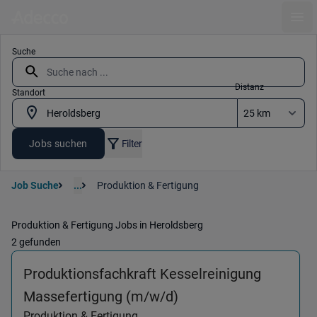
Ope
Suche
Distanz
Standort
Jobs suchen
Filter
Job Suche
...
Produktion & Fertigung
Produktion & Fertigung Jobs in Heroldsberg
2 gefunden
Produktionsfachkraft Kesselreinigung
(Produktion & Fertigu
Massefertigung (m/w/d)
Produktion & Fertigung