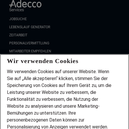
Services
JOBSUCHE
LEBENSLAUF GENERATOR
ZEITARBEIT
PERSONALVERMITTLUNG
MITARBEITER EMPFEHLEN
Wir verwenden Cookies
FAQ
Wir stellen ein!
Wir verwenden Cookies auf unserer Website. Wenn
DEINE BERUFSGRUPPE
Sie auf „Alle akzeptieren“ klicken, stimmen Sie der
DEINE LEBENSSITUATION
Speicherung von Cookies auf Ihrem Gerät zu, um die
AMAZON JOBS
Leistung unserer Website zu verbessern, die
PARTNERSHIP WITH AIRBUS
Funktionalität zu verbessern, die Nutzung der
Website zu analysieren und unsere Marketing-
INITIATIV BEWERBEN
Über Adecco
Bemühungen zu unterstützen. Ihre
personenbezogenen Daten können zur
ÜBER UNS
Personalisierung von Anzeigen verwendet werden.
STANDORTE