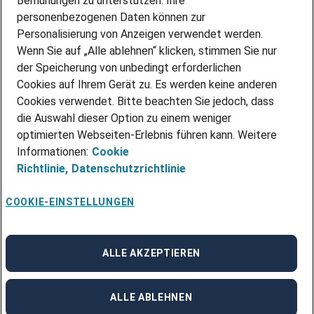
Bemühungen zu unterstützen. Ihre
personenbezogenen Daten können zur
ÜBER UNS
Personalisierung von Anzeigen verwendet werden.
STANDORTE
Wenn Sie auf „Alle ablehnen“ klicken, stimmen Sie nur
BLOG
der Speicherung von unbedingt erforderlichen
PRESSE
Cookies auf Ihrem Gerät zu. Es werden keine anderen
NEWSLETTER
Cookies verwendet. Bitte beachten Sie jedoch, dass
KONTAKT
die Auswahl dieser Option zu einem weniger
optimierten Webseiten-Erlebnis führen kann. Weitere
@Adecco 2026
Informationen:
Cookie
IMPRESSUM
Richtlinie,
Datenschutzrichtlinie
DATENSCHUTZ
AGB
NUTZUNGSBEDINGUNGEN
COOKIE-EINSTELLUNGEN
COOKIE-RICHTLINIEN
COOKIE-EINSTELLUNGEN
CODE OF CONDUCT
BESCHWERDESTELLE
ALLE AKZEPTIEREN
linkedin
Facebook
Instagram
ALLE ABLEHNEN