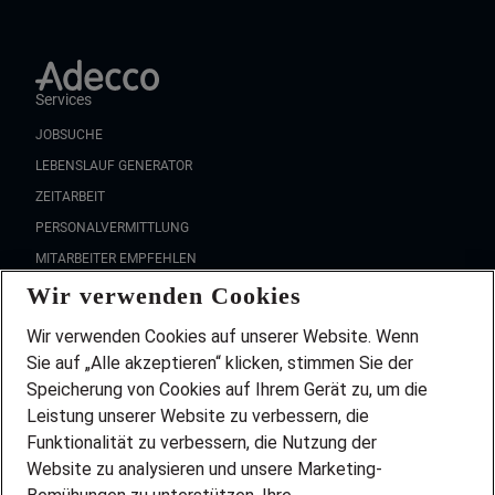
Services
JOBSUCHE
LEBENSLAUF GENERATOR
ZEITARBEIT
PERSONALVERMITTLUNG
MITARBEITER EMPFEHLEN
Wir verwenden Cookies
FAQ
Wir stellen ein!
Wir verwenden Cookies auf unserer Website. Wenn
DEINE BERUFSGRUPPE
Sie auf „Alle akzeptieren“ klicken, stimmen Sie der
DEINE LEBENSSITUATION
Speicherung von Cookies auf Ihrem Gerät zu, um die
AMAZON JOBS
Leistung unserer Website zu verbessern, die
PARTNERSHIP WITH AIRBUS
Funktionalität zu verbessern, die Nutzung der
Website zu analysieren und unsere Marketing-
INITIATIV BEWERBEN
Über Adecco