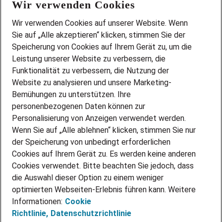
Wir verwenden Cookies
FAQ
Wir stellen ein!
Wir verwenden Cookies auf unserer Website. Wenn
DEINE BERUFSGRUPPE
Sie auf „Alle akzeptieren“ klicken, stimmen Sie der
DEINE LEBENSSITUATION
Speicherung von Cookies auf Ihrem Gerät zu, um die
AMAZON JOBS
Leistung unserer Website zu verbessern, die
PARTNERSHIP WITH AIRBUS
Funktionalität zu verbessern, die Nutzung der
Website zu analysieren und unsere Marketing-
INITIATIV BEWERBEN
Über Adecco
Bemühungen zu unterstützen. Ihre
personenbezogenen Daten können zur
ÜBER UNS
Personalisierung von Anzeigen verwendet werden.
STANDORTE
Wenn Sie auf „Alle ablehnen“ klicken, stimmen Sie nur
BLOG
der Speicherung von unbedingt erforderlichen
PRESSE
Cookies auf Ihrem Gerät zu. Es werden keine anderen
NEWSLETTER
Cookies verwendet. Bitte beachten Sie jedoch, dass
KONTAKT
die Auswahl dieser Option zu einem weniger
optimierten Webseiten-Erlebnis führen kann. Weitere
@Adecco 2026
Informationen:
Cookie
IMPRESSUM
Richtlinie,
Datenschutzrichtlinie
DATENSCHUTZ