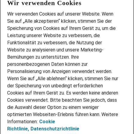
Wir verwenden Cookies
FAQ
Wir stellen ein!
Wir verwenden Cookies auf unserer Website. Wenn
DEINE BERUFSGRUPPE
Sie auf „Alle akzeptieren“ klicken, stimmen Sie der
DEINE LEBENSSITUATION
Speicherung von Cookies auf Ihrem Gerät zu, um die
AMAZON JOBS
Leistung unserer Website zu verbessern, die
PARTNERSHIP WITH AIRBUS
Funktionalität zu verbessern, die Nutzung der
Website zu analysieren und unsere Marketing-
INITIATIV BEWERBEN
Über Adecco
Bemühungen zu unterstützen. Ihre
personenbezogenen Daten können zur
ÜBER UNS
Personalisierung von Anzeigen verwendet werden.
STANDORTE
Wenn Sie auf „Alle ablehnen“ klicken, stimmen Sie nur
BLOG
der Speicherung von unbedingt erforderlichen
PRESSE
Cookies auf Ihrem Gerät zu. Es werden keine anderen
NEWSLETTER
Cookies verwendet. Bitte beachten Sie jedoch, dass
KONTAKT
die Auswahl dieser Option zu einem weniger
optimierten Webseiten-Erlebnis führen kann. Weitere
@Adecco 2026
Informationen:
Cookie
IMPRESSUM
Richtlinie,
Datenschutzrichtlinie
DATENSCHUTZ