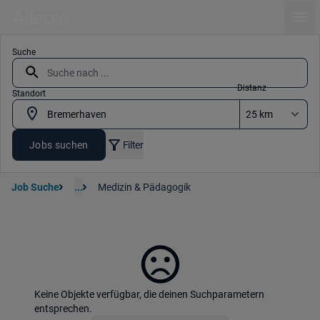
Ope
Suche
Distanz
Standort
Jobs suchen
Filter
Job Suche
...
Medizin & Pädagogik
Keine Objekte verfügbar, die deinen Suchparametern
entsprechen.