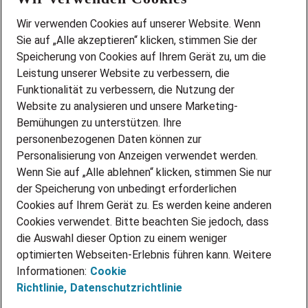
Wir stellen ein!
Wir verwenden Cookies auf unserer Website. Wenn
DEINE BERUFSGRUPPE
Sie auf „Alle akzeptieren“ klicken, stimmen Sie der
DEINE LEBENSSITUATION
Speicherung von Cookies auf Ihrem Gerät zu, um die
AMAZON JOBS
Leistung unserer Website zu verbessern, die
PARTNERSHIP WITH AIRBUS
Funktionalität zu verbessern, die Nutzung der
Website zu analysieren und unsere Marketing-
INITIATIV BEWERBEN
Über Adecco
Bemühungen zu unterstützen. Ihre
personenbezogenen Daten können zur
ÜBER UNS
Personalisierung von Anzeigen verwendet werden.
STANDORTE
Wenn Sie auf „Alle ablehnen“ klicken, stimmen Sie nur
BLOG
der Speicherung von unbedingt erforderlichen
PRESSE
Cookies auf Ihrem Gerät zu. Es werden keine anderen
NEWSLETTER
Cookies verwendet. Bitte beachten Sie jedoch, dass
KONTAKT
die Auswahl dieser Option zu einem weniger
optimierten Webseiten-Erlebnis führen kann. Weitere
@Adecco 2026
Informationen:
Cookie
IMPRESSUM
Richtlinie,
Datenschutzrichtlinie
DATENSCHUTZ
AGB