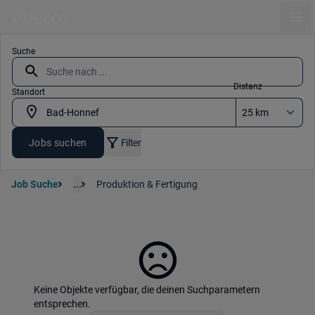
Ope
Suche
Distanz
Standort
Jobs suchen
Filter
Job Suche
...
Produktion & Fertigung
Keine Objekte verfügbar, die deinen Suchparametern
entsprechen.