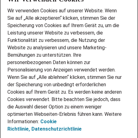
Wir stellen ein!
Wir verwenden Cookies auf unserer Website. Wenn
DEINE BERUFSGRUPPE
Sie auf „Alle akzeptieren“ klicken, stimmen Sie der
DEINE LEBENSSITUATION
Speicherung von Cookies auf Ihrem Gerät zu, um die
AMAZON JOBS
Leistung unserer Website zu verbessern, die
PARTNERSHIP WITH AIRBUS
Funktionalität zu verbessern, die Nutzung der
Website zu analysieren und unsere Marketing-
INITIATIV BEWERBEN
Über Adecco
Bemühungen zu unterstützen. Ihre
personenbezogenen Daten können zur
ÜBER UNS
Personalisierung von Anzeigen verwendet werden.
STANDORTE
Wenn Sie auf „Alle ablehnen“ klicken, stimmen Sie nur
BLOG
der Speicherung von unbedingt erforderlichen
PRESSE
Cookies auf Ihrem Gerät zu. Es werden keine anderen
NEWSLETTER
Cookies verwendet. Bitte beachten Sie jedoch, dass
KONTAKT
die Auswahl dieser Option zu einem weniger
optimierten Webseiten-Erlebnis führen kann. Weitere
@Adecco 2026
Informationen:
Cookie
IMPRESSUM
Richtlinie,
Datenschutzrichtlinie
DATENSCHUTZ
AGB