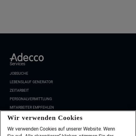
Services
JOBSUCHE
LEBENSLAUF GENERATOR
ZEITARBEIT
PERSONALVERMITTLUNG
MITARBEITER EMPFEHLEN
Wir verwenden Cookies
FAQ
Wir stellen ein!
Wir verwenden Cookies auf unserer Website. Wenn
DEINE BERUFSGRUPPE