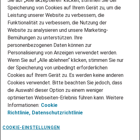
Sie auf „Alle akzeptieren“ klicken, stimmen Sie der
DEINE LEBENSSITUATION
Speicherung von Cookies auf Ihrem Gerät zu, um die
AMAZON JOBS
Leistung unserer Website zu verbessern, die
PARTNERSHIP WITH AIRBUS
Funktionalität zu verbessern, die Nutzung der
Website zu analysieren und unsere Marketing-
INITIATIV BEWERBEN
Über Adecco
Bemühungen zu unterstützen. Ihre
personenbezogenen Daten können zur
ÜBER UNS
Personalisierung von Anzeigen verwendet werden.
STANDORTE
Wenn Sie auf „Alle ablehnen“ klicken, stimmen Sie nur
BLOG
der Speicherung von unbedingt erforderlichen
PRESSE
Cookies auf Ihrem Gerät zu. Es werden keine anderen
NEWSLETTER
Cookies verwendet. Bitte beachten Sie jedoch, dass
KONTAKT
die Auswahl dieser Option zu einem weniger
optimierten Webseiten-Erlebnis führen kann. Weitere
@Adecco 2026
Informationen:
Cookie
IMPRESSUM
Richtlinie,
Datenschutzrichtlinie
DATENSCHUTZ
AGB
NUTZUNGSBEDINGUNGEN
COOKIE-EINSTELLUNGEN
COOKIE-RICHTLINIEN
COOKIE-EINSTELLUNGEN