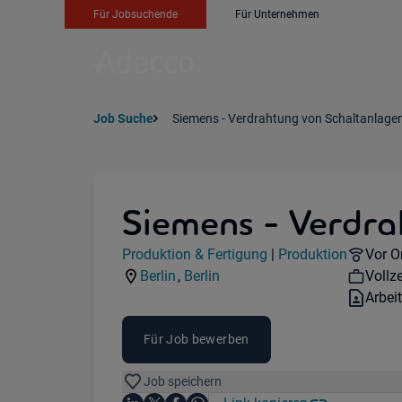
Für Jobsuchende
Für Unternehmen
Job Suche
Siemens - Verdrahtung von Schaltanlage
Siemens - Verdra
Jobdetails
Remot
Produktion & Fertigung
|
Produktion
Vor O
Kategorie:
Industry:
Work
Berlin
,
Berlin
Vollze
Standorte:
Region:
Vertr
Arbei
Für Job bewerben
Job speichern