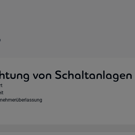
n
htung von Schaltanlagen
e Option:
rt
hours:
it
agsart:
tnehmerüberlassung