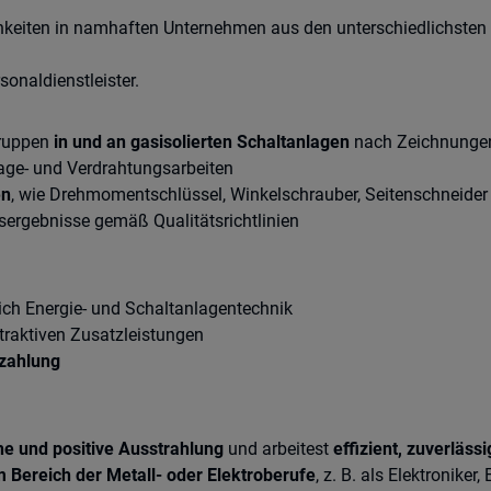
hkeiten in namhaften Unternehmen aus den unterschiedlichsten
onaldienstleister.
gruppen
in und an gasisolierten Schaltanlagen
nach Zeichnungen
ge- und Verdrahtungsarbeiten
en
, wie Drehmomentschlüssel, Winkelschrauber, Seitenschneide
sergebnisse gemäß Qualitätsrichtlinien
ich Energie- und Schaltanlagentechnik
ttraktiven Zusatzleistungen
ezahlung
he und positive Ausstrahlung
und arbeitest
effizient, zuverlässi
 Bereich der Metall- oder Elektroberufe
, z. B. als Elektronike