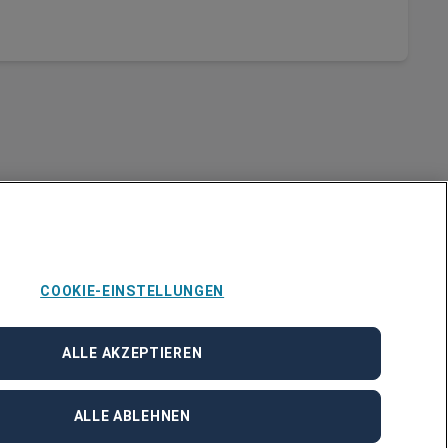
COOKIE-EINSTELLUNGEN
Über Adecco
ALLE AKZEPTIEREN
ÜBER UNS
STANDORTE
BLOG
ALLE ABLEHNEN
PRESSE