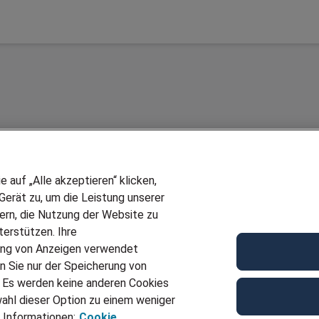
auf „Alle akzeptieren“ klicken,
erät zu, um die Leistung unserer
sern, die Nutzung der Website zu
erstützen. Ihre
Wir stellen ein!
ung von Anzeigen verwendet
E
DEINE BERUFSGRUPPE
n Sie nur der Speicherung von
UF GENERATOR
DEINE LEBENSSITUATION
. Es werden keine anderen Cookies
T
AMAZON JOBS
ahl dieser Option zu einem weniger
VERMITTLUNG
PARTNERSHIP WITH AIRBUS
 Informationen:
Cookie