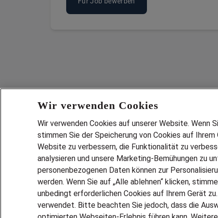
Für Job bewerben
Wir verwenden Cookies
Wir verwenden Cookies auf unserer Website. Wenn Sie 
stimmen Sie der Speicherung von Cookies auf Ihrem G
Website zu verbessern, die Funktionalität zu verbes
analysieren und unsere Marketing-Bemühungen zu unt
Services
personenbezogenen Daten können zur Personalisier
JOBSUCH
werden. Wenn Sie auf „Alle ablehnen“ klicken, stimme
LEBENSLA
unbedingt erforderlichen Cookies auf Ihrem Gerät zu
ZEITARBEI
verwendet. Bitte beachten Sie jedoch, dass die Ausw
PERSONAL
optimierten Webseiten-Erlebnis führen kann. Weitere