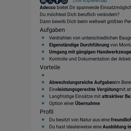
Auf LinkedIn teilen
Auf X teilen
Auf Facebook teilen
Link kopieren
Teile diesen Job
Auf WhatsApp teilen
Einleitung
Adecco
bietet Dir spannende Einsatzmöglic
Du möchtest Dich beruflich verändern?
Dann bewirb Dich beim weltweit größten Pers
Aufgaben
Verdrahten von unterschiedlichen Bau
Eigenständige Durchführung
von Monta
Umgang mit gängigen Handwerkzeug
Kontrolle und Dokumentation der Arbeit
Vorteile
Abwechslungsreiche Aufgaben
im Bere
Eine
leistungsgerechte Vergütung
mit a
Langfristige Einsätze mit
attraktiver B
Option einer
Übernahme
Profil
Du besitzt von Natur aus eine
freundlic
Du hast idealerweise eine
Ausbildung im