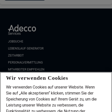
Services
JOBSUCHE
LEBENSLAUF GENERATOR
ZEITARBEIT
PERSONALVERMITTLUNG
MITARBEITER EMPFEHLEN
Wir verwenden Cookies
FAQ
Wir stellen ein!
Wir verwenden Cookies auf unserer Website. Wenn
DEINE BERUFSGRUPPE
Sie auf „Alle akzeptieren“ klicken, stimmen Sie der
DEINE LEBENSSITUATION
Speicherung von Cookies auf Ihrem Gerät zu, um die
AMAZON JOBS
Leistung unserer Website zu verbessern, die
PARTNERSHIP WITH AIRBUS
Funktionalität zu verbessern, die Nutzung der