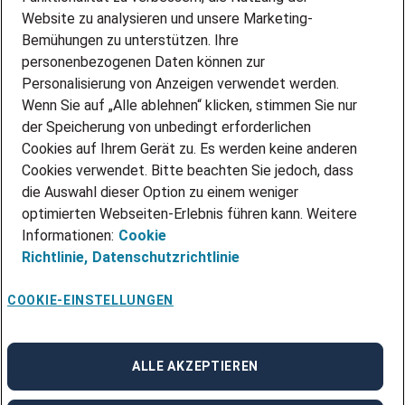
Website zu analysieren und unsere Marketing-
INITIATIV BEWERBEN
Über Adecco
Bemühungen zu unterstützen. Ihre
personenbezogenen Daten können zur
ÜBER UNS
Personalisierung von Anzeigen verwendet werden.
STANDORTE
Wenn Sie auf „Alle ablehnen“ klicken, stimmen Sie nur
BLOG
der Speicherung von unbedingt erforderlichen
PRESSE
Cookies auf Ihrem Gerät zu. Es werden keine anderen
NEWSLETTER
Cookies verwendet. Bitte beachten Sie jedoch, dass
KONTAKT
die Auswahl dieser Option zu einem weniger
optimierten Webseiten-Erlebnis führen kann. Weitere
@Adecco 2026
Informationen:
Cookie
IMPRESSUM
Richtlinie,
Datenschutzrichtlinie
DATENSCHUTZ
AGB
NUTZUNGSBEDINGUNGEN
COOKIE-EINSTELLUNGEN
COOKIE-RICHTLINIEN
COOKIE-EINSTELLUNGEN
CODE OF CONDUCT
BESCHWERDESTELLE
ALLE AKZEPTIEREN
linkedin
Facebook
Instagram