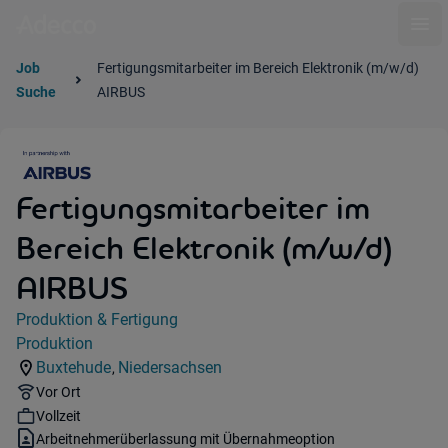
Ope
Job
Fertigungsmitarbeiter im Bereich Elektronik (m/w/d)
Suche
AIRBUS
Fertigungsmitarbeiter im
Bereich Elektronik (m/w/d)
AIRBUS
Jobdetails
Produktion & Fertigung
Kategorie:
Produktion
Industry:
Buxtehude
Niedersachsen
,
Standorte:
Region:
Remote Option:
Vor Ort
Workhours:
Vollzeit
Vertragsart:
Arbeitnehmerüberlassung mit Übernahmeoption