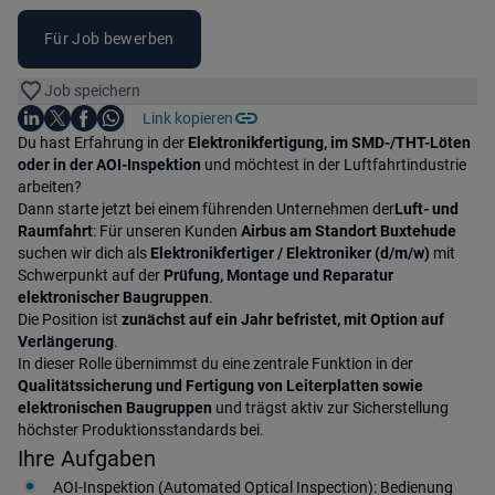
Für Job bewerben
Job speichern
Auf LinkedIn teilen
Auf X teilen
Auf Facebook teilen
Link kopieren
Teile diesen Job
Auf WhatsApp teilen
Einleitung
Du hast Erfahrung in der
Elektronikfertigung, im SMD-/THT-Löten
oder in der AOI-Inspektion
und möchtest in der Luftfahrtindustrie
arbeiten?
Dann starte jetzt bei einem führenden Unternehmen der
Luft- und
Raumfahrt
: Für unseren Kunden
Airbus am Standort Buxtehude
suchen wir dich als
Elektronikfertiger / Elektroniker (d/m/w)
mit
Schwerpunkt auf der
Prüfung, Montage und Reparatur
elektronischer Baugruppen
.
Die Position ist
zunächst auf ein Jahr befristet, mit Option auf
Verlängerung
.
In dieser Rolle übernimmst du eine zentrale Funktion in der
Qualitätssicherung und Fertigung von Leiterplatten sowie
elektronischen Baugruppen
und trägst aktiv zur Sicherstellung
höchster Produktionsstandards bei.
Ihre Aufgaben
AOI-Inspektion (Automated Optical Inspection): Bedienung